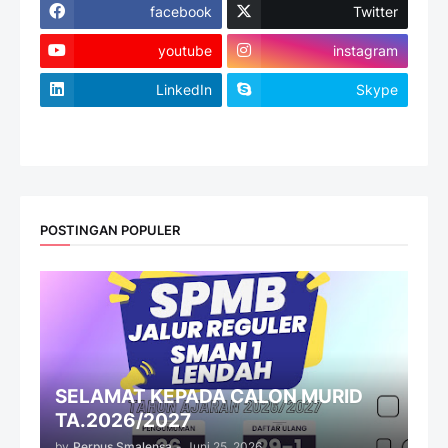
facebook
Twitter
youtube
instagram
LinkedIn
Skype
website
POSTINGAN POPULER
SELAMAT KEPADA CALON MURID
TA.2026/2027
by
Perpus Smalensa
-
Juni 25, 2026