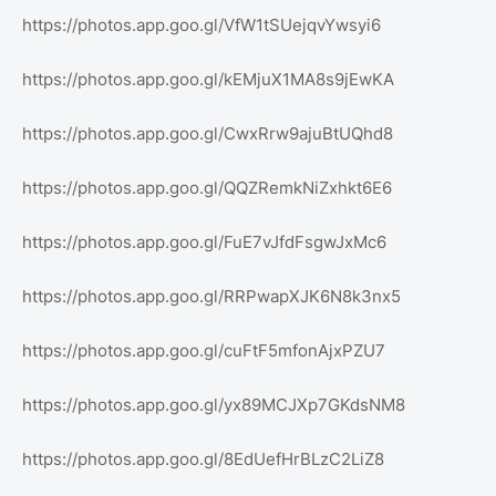
https://photos.app.goo.gl/VfW1tSUejqvYwsyi6
https://photos.app.goo.gl/kEMjuX1MA8s9jEwKA
https://photos.app.goo.gl/CwxRrw9ajuBtUQhd8
https://photos.app.goo.gl/QQZRemkNiZxhkt6E6
https://photos.app.goo.gl/FuE7vJfdFsgwJxMc6
https://photos.app.goo.gl/RRPwapXJK6N8k3nx5
https://photos.app.goo.gl/cuFtF5mfonAjxPZU7
https://photos.app.goo.gl/yx89MCJXp7GKdsNM8
https://photos.app.goo.gl/8EdUefHrBLzC2LiZ8