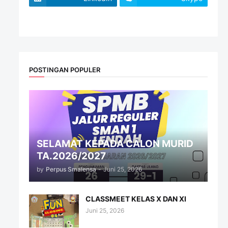
website
POSTINGAN POPULER
SELAMAT KEPADA CALON MURID
TA.2026/2027
by
Perpus Smalensa
-
Juni 25, 2026
CLASSMEET KELAS X DAN XI
Juni 25, 2026