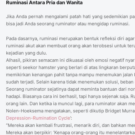
Ruminasi Antara Pria dan Wanita
Jika Anda pernah mengalami patah hati yang sedemikian pahi
bisa jadi Anda seorang ruminator atau mengidap ruminasi.
Pada dasarnya, ruminasi merupakan bentuk refleksi diri aga
ruminasi akut akan membuat orang akan terobsesi untuk terus
kejadian yang dulu.
Alhasil, pikiran semacam ini dikuasai oleh emosi negatif nya
seperti seekor hamster yang berlari di atas lingkaran berpu
memikirkan kenangan pahit tanpa mampu menemukan jalan ke
sudah terjadi. Selain karena tidak menemukan solusi, beban d
Seorang ruminator sejatinya dapat meminta bantuan dari no
hadapi. Biasanya cara ini berhasil, tapi hanya sejenak saja.
orang lain. Dan ketika ia muncul lagi, para ruminator akan 
Nolen-Hoeksema mengatakan, seperti dikutip Bridget Murray
Depression-Rumination Cycle
’:
“Mereka akan kembali frustrasi, menarik diri, dan bahkan
Mereka akan berpikir: ‘Kenapa orang-orang itu menelantarka