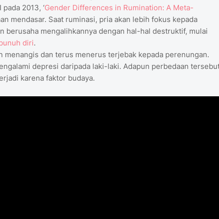
 pada 2013, ‘
Gender Differences in Rumination: A Meta-
aan mendasar. Saat ruminasi, pria akan lebih fokus kepada
 berusaha mengalihkannya dengan hal-hal destruktif, mulai
bunuh diri
.
an menangis dan terus menerus terjebak kepada perenungan.
ngalami depresi daripada laki-laki. Adapun perbedaan tersebut
rjadi karena faktor budaya.