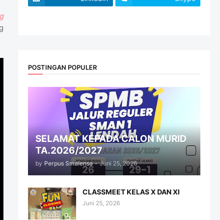
g
website
g
POSTINGAN POPULER
SELAMAT KEPADA CALON MURID
TA.2026/2027
by
Perpus Smalensa
-
Juni 25, 2026
CLASSMEET KELAS X DAN XI
Juni 25, 2026