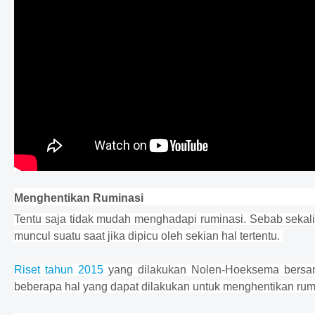
Menghentikan Ruminasi
Tentu saja tidak mudah menghadapi ruminasi. Sebab sekali
muncul suatu saat jika dipicu oleh sekian hal tertentu.
Riset tahun 2015
yang dilakukan Nolen-Hoeksema bersama
beberapa hal yang dapat dilakukan untuk menghentikan rum