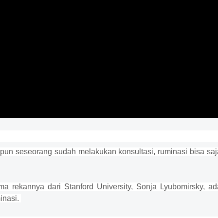
pun seseorang sudah melakukan konsultasi, ruminasi bisa saj
 rekannya dari Stanford University, Sonja Lyubomirsky, ad
inasi.