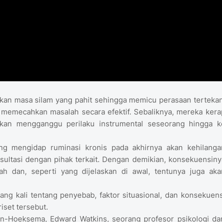
an masa silam yang pahit sehingga memicu perasaan tertekan
emecahkan masalah secara efektif. Sebaliknya, mereka kera
akan mengganggu perilaku instrumental seseorang hingga k
g mengidap ruminasi kronis pada akhirnya akan kehilanga
onsultasi dengan pihak terkait. Dengan demikian, konsekuensiny
ah dan, seperti yang dijelaskan di awal, tentunya juga aka
g kali tentang penyebab, faktor situasional, dan konsekuens
riset tersebut.
n-Hoeksema, Edward Watkins, seorang profesor psikologi dar