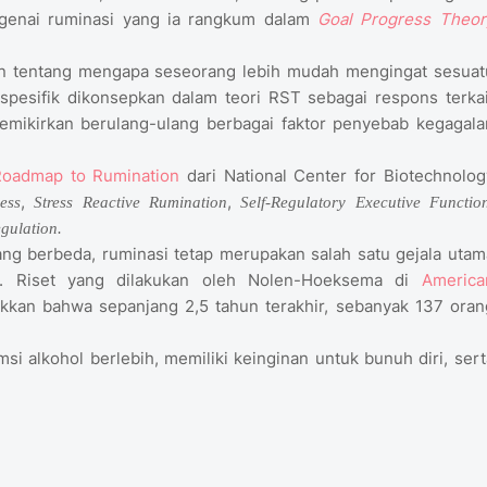
ngenai ruminasi yang ia rangkum dalam
Goal Progress Theor
an tentang mengapa seseorang lebih mudah mengingat sesuat
 spesifik dikonsepkan dalam teori RST sebagai respons terkai
mikirkan berulang-ulang berbagai faktor penyebab kegagala
Roadmap to Rumination
dari National Center for Biotechnolog
,
,
ess
Stress Reactive Rumination
Self-Regulatory Executive Functio
gulation.
yang berbeda, ruminasi tetap merupakan salah satu gejala utam
ut. Riset yang dilakukan oleh Nolen-Hoeksema di
America
kan bahwa sepanjang 2,5 tahun terakhir, sebanyak 137 oran
i alkohol berlebih, memiliki keinginan untuk bunuh diri, sert