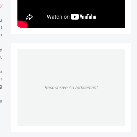
y
u
t
n
y
,
n
a
n
g
Responsive Advertisement
a