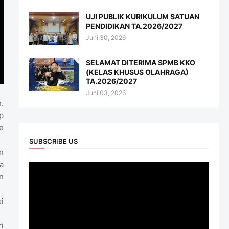
UJI PUBLIK KURIKULUM SATUAN
PENDIDIKAN TA.2026/2027
Juni 30, 2026
SELAMAT DITERIMA SPMB KKO
(KELAS KHUSUS OLAHRAGA)
TA.2026/2027
Juni 03, 2026
.
p
e
SUBSCRIBE US
n
a
n
i
i