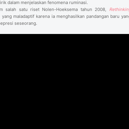
irik dalam menjelaskan fenomena ruminasi.
lam salah satu riset Nolen-Hoeksema tahun 2008,
Rethinkin
iri yang maladaptif karena ia menghasilkan pandangan baru yan
epresi seseorang.