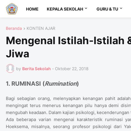
HOME
KEPALA SEKOLAH
GURU & TU
Beranda
KONTEN AJAR
Mengenal Istilah-Istilah
Jiwa
by
Berita Sekolah
-
Oktober 22, 2018
1. RUMINASI (
Rumination
)
Bagi sebagian orang, melenyapkan kenangan pahit adalah 
mengingat terus menerus kenangan pilu hanya demi disim
mengubah keadaan. Dalam kajian psikologi, kecenderungan 
Ada beberapa varian mengenai karakteristik ruminasi yan
Hoeksema, misalnya, seorang profesor psikologi dari Yal