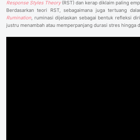
Response Styles Theory
(RST) dan kerap diklaim paling emp
Berdasarkan teori RST, sebagaimana juga tertuang da
Rumination
, ruminasi dijelaskan sebagai bentuk refleksi d
justru menambah atau memperpanjang durasi stres hingga d