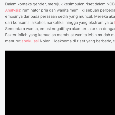
Dalam konteks gender, merujuk kesimpulan riset dalam NCBI
Analysis
’, ruminator pria dan wanita memiliki sebuah perbed
emosinya daripada perasaan sedih yang muncul. Mereka akan
dari konsumsi alkohol, narkotika, hingga yang ekstrem yaitu
Sementara wanita, emosi negatifnya akan tersalurkan deng
Faktor inilah yang kemudian membuat wanita lebih mudah me
menurut
spekulasi
Nolen-Hoeksema di riset yang berbeda, te