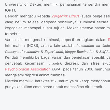
University of Dexter, memiliki pemahaman tersendiri me
(GPT).
Dengan mengacu kepada
Zeigarnik Effect
(suatu penjelas
yang belum selesai daripada sebaliknya), ruminasi secara
kegagalan mencapai suatu tujuan. Mekanismenya sama: me
tersebut.
Varian lain mengenai ruminasi, seperti terangkum dalam
Information (NCBI), antara lain adalah:
Rumination on Sadn
,
Conceptual-evaluative & Experiential
hingga Rumination & Self-Re
Kendati memiliki berbagai varian dan penjelasan spesifik 
penyebab kecemasan (
), depresi, dan stres ak
anxiety
Psychological Association
(APA) pada tahun 2000 menunjuk
mengalami depresi akibat ruminasi.
Mereka memiliki karakteristik umum yaitu kerap mengonsums
punya kesulitan amat besar untuk memaafkan diri sendiri.