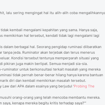
t, lalu sering mengingat hal itu alih-alih coba mengalihkannya
r tidak kembali mengalami kepahitan yang sama. Hanya saja,
 memikirkan hal tersebut, kendati tidak lagi mengalami lagi
ris dalam berbagai hal. Seorang pengidap ruminasi diibaratkan
tar tanpa jeda. Ruminator akan terjebak dan terus menerus
luar. Kondisi tersebut tentunya memperparah situasi yang
i pikiran juga makin berlipat. Semua menjadi sia-sia.
n-ruminator untuk berkonsultasi terkait masalah yang mereka
 Ruminasi tidak pernah benar-benar hilang hanya karena bantuan
menarik diri dan kembali memikirkan masalah tersebut.
 Law dari APA dalam esainya yang berjudul ‘
Probing The
 memusuhi orang-orang yang telah mencoba membantu mereka.
n saya, kenapa mereka begitu kritis terhadap saya?’”