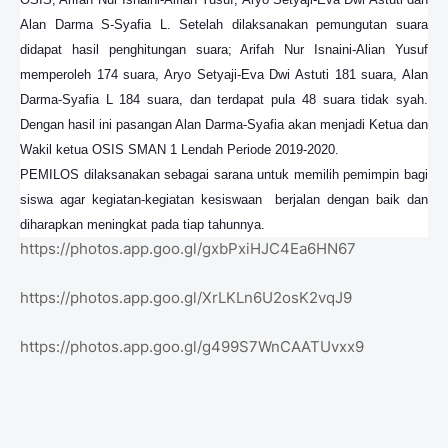
OSIS; Arifah Nur Isnaini-Alfian Yusuf, Aryo Setyaji-Eva Dwi Astuti dan
Alan Darma S-Syafia L.
Setelah dilaksanakan pemungutan suara
didapat hasil penghitungan suara; Arifah Nur Isnaini-Alian Yusuf
memperoleh 174 suara, Aryo Setyaji-Eva Dwi Astuti 181 suara, Alan
Darma-Syafia L 184 suara, dan terdapat pula 48 suara tidak syah.
Dengan hasil ini pasangan Alan Darma-Syafia akan menjadi Ketua dan
Wakil ketua OSIS SMAN 1 Lendah Periode 2019-2020.
PEMILOS dilaksanakan sebagai sarana untuk memilih pemimpin bagi
siswa agar kegiatan-kegiatan kesiswaan berjalan dengan baik dan
diharapkan meningkat pada tiap tahunnya.
https://photos.app.goo.gl/gxbPxiHJC4Ea6HN67
https://photos.app.goo.gl/XrLKLn6U2osK2vqJ9
https://photos.app.goo.gl/g499S7WnCAATUvxx9