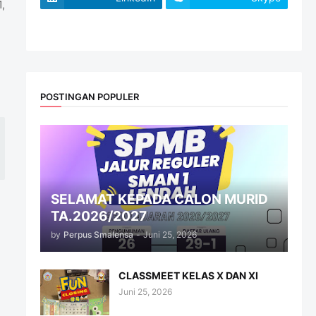
,
website
POSTINGAN POPULER
SELAMAT KEPADA CALON MURID
TA.2026/2027
by
Perpus Smalensa
-
Juni 25, 2026
CLASSMEET KELAS X DAN XI
Juni 25, 2026