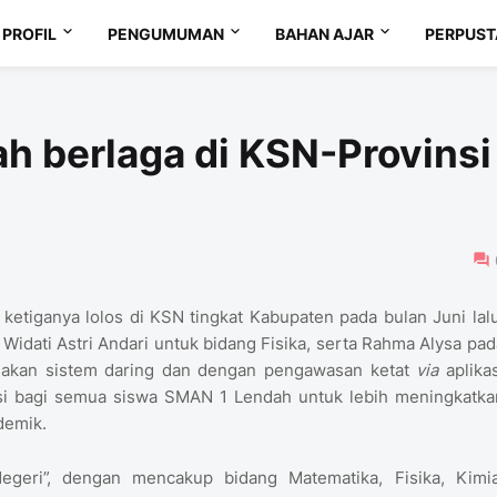
PROFIL
PENGUMUMAN
BAHAN AJAR
PERPUS
h berlaga di KSN-Provinsi
etiganya lolos di KSN tingkat Kabupaten pada bulan Juni lalu
n
Widati Astri Andari untuk bidang Fisika, serta Rahma Alysa pad
akan sistem daring dan dengan pengawasan ketat
via
aplikas
vasi bagi semua siswa SMAN 1 Lendah untuk lebih meningkatka
demik.
eri”, dengan mencakup bidang Matematika, Fisika, Kimia