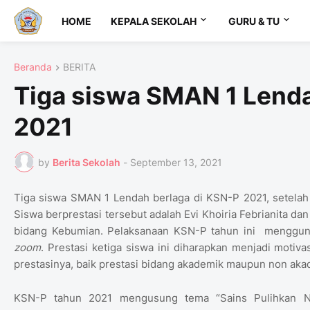
HOME
KEPALA SEKOLAH
GURU & TU
Beranda
BERITA
Tiga siswa SMAN 1 Lenda
2021
by
Berita Sekolah
-
September 13, 2021
Tiga siswa SMAN 1 Lendah berlaga di KSN-P 2021, setelah k
Siswa berprestasi tersebut adalah
Evi Khoiria Febrianita da
bidang Kebumian. Pelaksanaan KSN-P tahun ini menggun
zoom
. Prestasi ketiga siswa ini diharapkan menjadi moti
prestasinya, baik prestasi bidang akademik maupun non aka
KSN-P tahun 2021 mengusung tema “Sains Pulihkan Neg