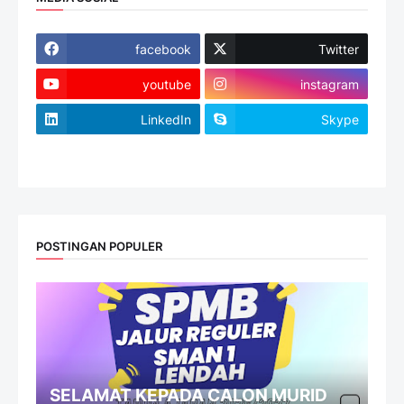
facebook
Twitter
youtube
instagram
LinkedIn
Skype
website
POSTINGAN POPULER
SELAMAT KEPADA CALON MURID