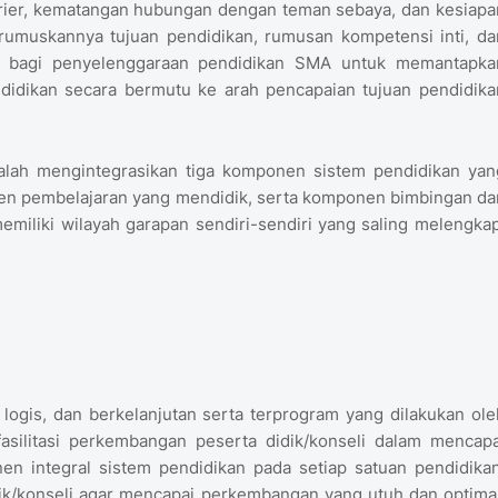
arier, kematangan hubungan dengan teman sebaya, dan kesiapa
irumuskannya tujuan pendidikan, rumusan kompetensi inti, da
ng bagi penyelenggaraan pendidikan SMA untuk memantapka
ndidikan secara bermutu ke arah pencapaian tujuan pendidika
alah mengintegrasikan tiga komponen sistem pendidikan yan
n pembelajaran yang mendidik, serta komponen bimbingan da
miliki wilayah garapan sendiri-sendiri yang saling melengkap
 logis, dan berkelanjutan serta terprogram yang dilakukan ole
silitasi perkembangan peserta didik/konseli dalam mencapa
n integral sistem pendidikan pada setiap satuan pendidikan
ik/konseli agar mencapai perkembangan yang utuh dan optimal