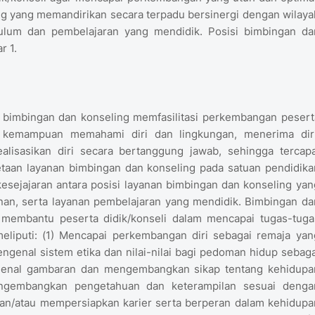
ng yang memandirikan secara terpadu bersinergi dengan wilaya
kulum dan pembelajaran yang mendidik. Posisi bimbingan da
r 1.
 bimbingan dan konseling memfasilitasi perkembangan pesert
d kemampuan memahami diri dan lingkungan, menerima diri
lisasikan diri secara bertanggung jawab, sehingga tercapa
taan layanan bimbingan dan konseling pada satuan pendidika
esejajaran antara posisi layanan bimbingan dan konseling yan
n, serta layanan pembelajaran yang mendidik. Bimbingan da
 membantu peserta didik/konseli dalam mencapai tugas-tuga
liputi: (1) Mencapai perkembangan diri sebagai remaja yan
genal sistem etika dan nilai-nilai bagi pedoman hidup sebaga
engenal gambaran dan mengembangkan sikap tentang kehidupa
Mengembangkan pengetahuan dan keterampilan sesuai denga
dan/atau mempersiapkan karier serta berperan dalam kehidupa