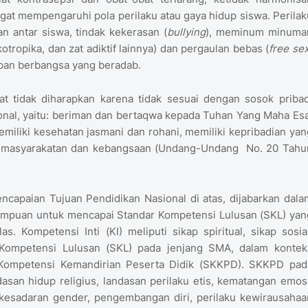
at mempengaruhi pola perilaku atau gaya hidup siswa. Perilak
an antar siswa, tindak kekerasan (
bullying
), meminum minuma
tropika, dan zat adiktif lainnya) dan pergaulan bebas (
free se
pan berbangsa yang beradab.
at tidak diharapkan karena tidak sesuai dengan sosok pribad
nal, yaitu: beriman dan bertaqwa kepada Tuhan Yang Maha Esa
miliki kesehatan jasmani dan rohani, memiliki kepribadian yan
 kemasyarakatan dan kebangsaan (Undang-Undang No. 20 Tahu
capaian Tujuan Pendidikan Nasional di atas, dijabarkan dala
emampuan untuk mencapai Standar Kompetensi Lulusan (SKL) yan
. Kompetensi Inti (KI) meliputi sikap spiritual, sikap sosial
 Kompetensi Lulusan (SKL) pada jenjang SMA, dalam kontek
r Kompetensi Kemandirian Peserta Didik (SKKPD). SKKPD pad
san hidup religius, landasan perilaku etis, kematangan emosi
 kesadaran gender, pengembangan diri, perilaku kewirausahaa