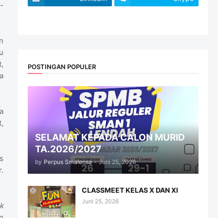
-
website
n
u
,
POSTINGAN POPULER
a
a
,
SELAMAT KEPADA CALON MURID
TA.2026/2027
s
by
Perpus Smalensa
-
Juni 25, 2026
.
CLASSMEET KELAS X DAN XI
Juni 25, 2026
k
n