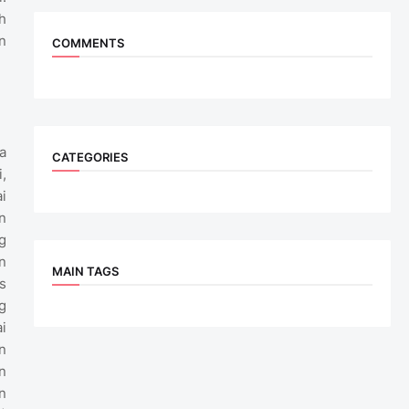
h
n
COMMENTS
a
CATEGORIES
,
i
n
g
n
MAIN TAGS
s
g
i
n
n
n