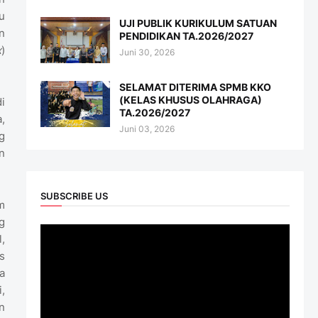
u
UJI PUBLIK KURIKULUM SATUAN
n
PENDIDIKAN TA.2026/2027
x
)
Juni 30, 2026
SELAMAT DITERIMA SPMB KKO
(KELAS KHUSUS OLAHRAGA)
i
TA.2026/2027
,
Juni 03, 2026
g
n
SUBSCRIBE US
m
g
,
s
a
,
n