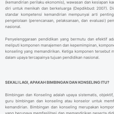
(kemandirian perilaku ekonomis), wawasan dan kesiapan k
diri untuk menikah dan berkeluarga (Depdikbud: 2007). D
standar kompetensi kemandirian mempunyai arti penti
pengelolaan (perencanaan, pelaksanaan, dan evaluasi) pe
nasional.
Penyelenggaraan pendidikan yang bermutu dan efektif ad
meliputi komponen manajemen dan kepemimpinan, kompone
konseling yang memandirikan. Ketiga komponen tersebut me
dalam upaya tercapainya tujuan pendidikan nasional.
SEKALI LAGI, APAKAH BIMBINGAN DAN KONSELING ITU
?
Bimbingan dan Konseling adalah upaya sistematis, objektif,
guru bimbingan dan konseling atau konselor untuk memfa
kemandirian. Bimbingan dan konseling merupakan kompone
yang berupaya memfasilitasi dan memandirikan peserta did