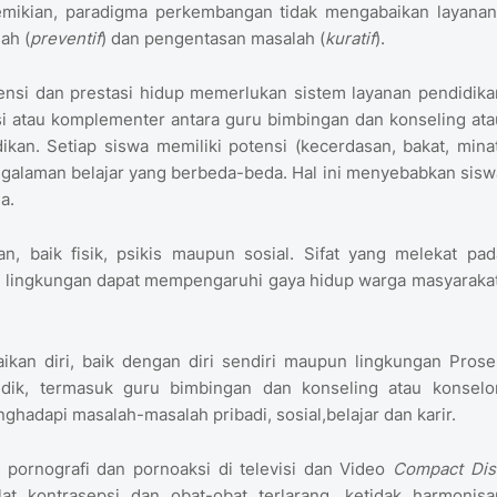
demikian, paradigma perkembangan tidak mengabaikan layanan
ah (
preventif
) dan pengentasan masalah (
kuratif
).
nsi dan prestasi hidup memerlukan sistem layanan pendidika
si atau komplementer antara guru bimbingan dan konseling ata
kan. Setiap siswa memiliki potensi (kecerdasan, bakat, minat
 pengalaman belajar yang berbeda-beda. Hal ini menyebabkan sisw
a.
, baik fisik, psikis maupun sosial. Sifat yang melekat pad
m lingkungan dapat mempengaruhi gaya hidup warga masyarakat
an diri, baik dengan diri sendiri maupun lingkungan Prose
ndidik, termasuk guru bimbingan dan konseling atau konselor
adapi masalah-masalah pribadi, sosial,belajar dan karir.
 pornografi dan pornoaksi di televisi dan Video
Compact Dis
at kontrasepsi dan obat-obat terlarang, ketidak harmonisa