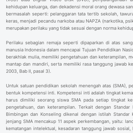
kehidupan keluarga, dan dekadensi moral orang dewasa sang
bermasalah seperti: pelanggaran tata tertib sekolah, tawur
keras, menjadi pecandu narkoba atau NAPZA (narkotika, psiko
merupakan perilaku yang tidak sesuai dengan norma kehidu
Perilaku sebagian remaja seperti dipaparkan di atas sang
manusia Indonesia dalam mencapai Tujuan Pendidikan Nasio
berakhlak mulia, memiliki pengetahuan dan keterampilan, me
mantap dan mandiri, serta memiliki rasa tanggung jawab
2003, Bab II, pasal 3).
Untuk satuan pendidikan sekolah menengah atas (SMA), pen
bentuk kompetensi inti. Kompetensi inti adalah tingkat k
harus dimiliki seorang siswa SMA pada setiap tingkat kelas
pengetahuan, dan keterampilan. Terkait dengan Standar
Bimbingan dan Konseling dikenal dengan istilah Standa
jenjang SMA mencakup 11 aspek perkembangan, yaitu: landa
kematangan intelektual, kesadaran tanggung jawab sosial,