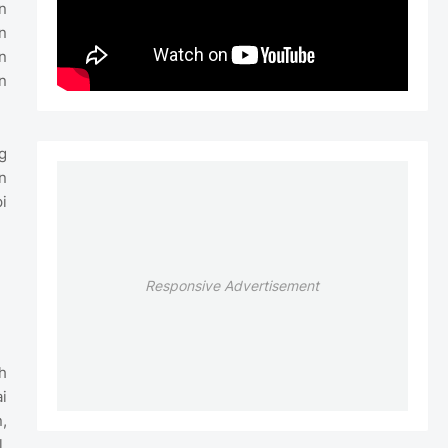
n
n
n
n
g
n
i
Responsive Advertisement
h
i
,
.