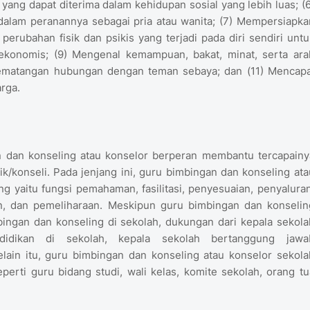
yang dapat diterima dalam kehidupan sosial yang lebih luas; (6
alam peranannya sebagai pria atau wanita; (7) Mempersiapka
perubahan fisik dan psikis yang terjadi pada diri sendiri untu
 ekonomis; (9) Mengenal kemampuan, bakat, minat, serta ara
 kematangan hubungan dengan teman sebaya; dan (11) Mencapa
rga.
 dan konseling atau konselor berperan membantu tercapainy
dik/konseli. Pada jenjang ini, guru bimbingan dan konseling ata
 yaitu fungsi pemahaman, fasilitasi, penyesuaian, penyaluran
n, dan pemeliharaan. Meskipun guru bimbingan dan konselin
ngan dan konseling di sekolah, dukungan dari kepala sekola
didikan di sekolah, kepala sekolah bertanggung jawa
lain itu, guru bimbingan dan konseling atau konselor sekola
erti guru bidang studi, wali kelas, komite sekolah, orang tu