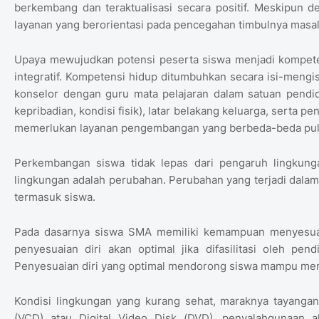
berkembang dan teraktualisasi secara positif. Meskipun 
layanan yang berorientasi pada pencegahan timbulnya masal
Upaya mewujudkan potensi peserta siswa menjadi kompete
integratif. Kompetensi hidup ditumbuhkan secara isi-mengi
konselor dengan guru mata pelajaran dalam satuan pendidi
kepribadian, kondisi fisik), latar belakang keluarga, serta
memerlukan layanan pengembangan yang berbeda-beda pul
Perkembangan siswa tidak lepas dari pengaruh lingkungan
lingkungan adalah perubahan. Perubahan yang terjadi dala
termasuk siswa.
Pada dasarnya siswa SMA memiliki kemampuan menyesuaik
penyesuaian diri akan optimal jika difasilitasi oleh pe
Penyesuaian diri yang optimal mendorong siswa mampu mengh
Kondisi lingkungan yang kurang sehat, maraknya tayangan
(VCD) atau Digital Video Disk (DVD), penyalahgunaan al