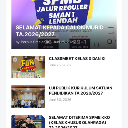
SELAMAT KEPADA CALON MURID
TA.2026/2027
by
Perpus Smalensa
-
Juni 25, 2026
CLASSMEET KELAS X DAN XI
Juni 25, 2026
UJI PUBLIK KURIKULUM SATUAN
PENDIDIKAN TA.2026/2027
Juni 30, 2026
SELAMAT DITERIMA SPMB KKO
(KELAS KHUSUS OLAHRAGA)
TA.2026/2027