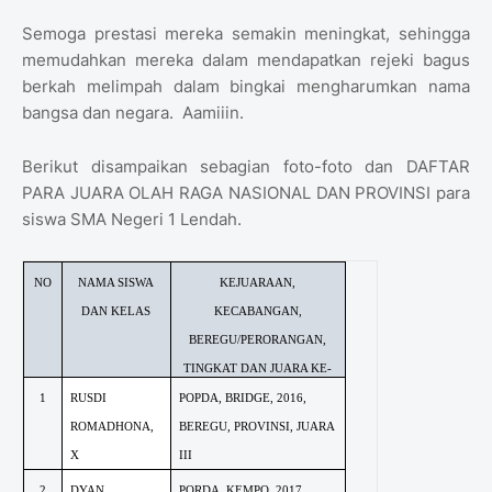
Semoga prestasi mereka semakin meningkat, sehingga
memudahkan mereka dalam mendapatkan rejeki bagus
berkah melimpah dalam bingkai mengharumkan nama
bangsa dan negara. Aamiiin.
Berikut disampaikan sebagian foto-foto dan DAFTAR
PARA JUARA OLAH RAGA NASIONAL DAN PROVINSI para
siswa SMA Negeri 1 Lendah.
NO
NAMA SISWA
KEJUARAAN,
DAN KELAS
KECABANGAN,
BEREGU/PERORANGAN,
TINGKAT DAN JUARA KE-
1
RUSDI
POPDA, BRIDGE, 2016,
ROMADHONA,
BEREGU, PROVINSI, JUARA
X
III
2
DYAN
PORDA, KEMPO, 2017,