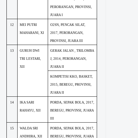
PERORANGAN, PROVINSI,
JUARA I
12
MEI PUTRI
O2SN, PENCAK SILAT,
MAHARANI, XI
2017, PERORANGAN,
PROVINSI, JUARA III
13
GURUH DWI
GERAK JALAN , TRILOMBA
TRI LESTARI,
J, 2014, PERORANGAN,
XII
JUARA II
KOMPETISI KKO, BASKET,
2015, BEREGU, PROVINSI,
JUARA II
14
IKA SARI
PORDA, SEPAK BOLA, 2017,
RAHAYU, XII
BEREGU, PROVINSI, JUARA
III
15
WALDA SRI
PORDA, SEPAK BOLA, 2017,
ANDHIRA, XII
BEREGU, PROVINSI, JUARA