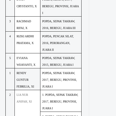
CRYSTANTO, X
BEREGU, PROVINSI, JUARA
I
3
RACHMAD
POPDA, SEPAK TAKRAW,
RIFAI, X
2016, BEREGU, JUARA III
4
RIZKI ARDHI
POPDA, PENCAK SILAT,
PRATAMA, X
2016, PERORANGAN,
JUARA II
5
EVIANA
POPDA, SEPAK TAKRAW,
WIJAYANTI, X
2015, BEREGU, JUARA I
1
RENDY
POPDA, SEPAK TAKRAW,
GUNTUR
2017, BEREGU, PROVINSI,
FEBRILIA, XI
JUARA I
2
LIA NUR
1. POPDA, SEPAK TAKRAW,
ANIFAH, XI
2017, BEREGU, PROVINSI,
JUARA I