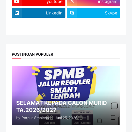
youtube
instagram
LinkedIn
Skype
website
POSTINGAN POPULER
SELAMAT KEPADA CALON MURID
TA.2026/2027
by
Perpus Smalensa
-
Juni 25, 2026