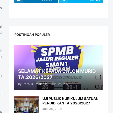
n
website
l
i
POSTINGAN POPULER
k
u
SELAMAT KEPADA CALON MURID
n
TA.2026/2027
by
Perpus Smalensa
-
Juni 25, 2026
t
UJI PUBLIK KURIKULUM SATUAN
PENDIDIKAN TA.2026/2027
Juni 30, 2026
a