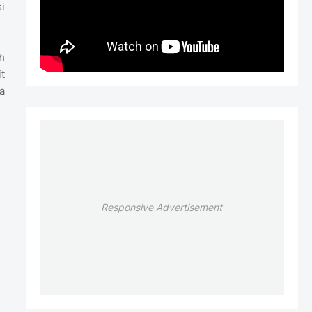
i
h
t
a
Responsive Advertisement