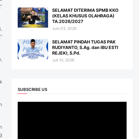
”
SELAMAT DITERIMA SPMB KKO
(KELAS KHUSUS OLAHRAGA)
TA.2026/2027
Juni 03, 2026
.
”
SELAMAT PINDAH TUGAS PAK
RUDIYANTO, S.Ag. dan IBU ESTI
REJEKI, S.Pd.
,
Juli 31, 2026
k
SUBSCRIBE US
n
h
g