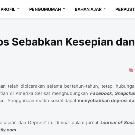
PROFIL
PENGUMUMAN
BAHAN AJAR
PERPUS
os Sebabkan Kesepian dan
n telah dibicarakan selama bertahun-tahun, tetapi hubunga
elitian di Amerika Serikat menghubungkan
Facebook, Snapchat
a.
Penggunaan media sosial dapat
menyebabkan depresi da
esepian dan Depresi” itu dimuat dalam jurnal J
ournal of Socia
ily.com
.