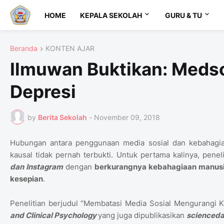
HOME
KEPALA SEKOLAH
GURU & TU
Beranda
KONTEN AJAR
Ilmuwan Buktikan: Meds
Depresi
by
Berita Sekolah
-
November 09, 2018
Hubungan antara penggunaan media sosial dan kebahagiaa
kausal tidak pernah terbukti. Untuk pertama kalinya, pen
dan Instagram
dengan
berkurangnya kebahagiaan manusi
kesepian
.
Penelitian berjudul “Membatasi Media Sosial Mengurangi K
and Clinical Psychology
yang juga dipublikasikan
scienceda