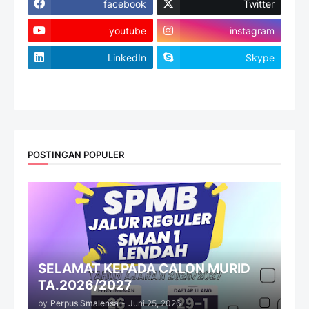
facebook
Twitter
youtube
instagram
LinkedIn
Skype
website
POSTINGAN POPULER
SELAMAT KEPADA CALON MURID
TA.2026/2027
by
Perpus Smalensa
-
Juni 25, 2026