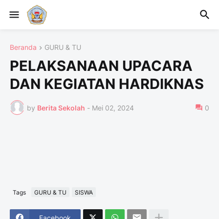
Beranda
GURU & TU
PELAKSANAAN UPACARA
DAN KEGIATAN HARDIKNAS
by
Berita Sekolah
-
Mei 02, 2024
0
Tags
GURU & TU
SISWA
Facebook