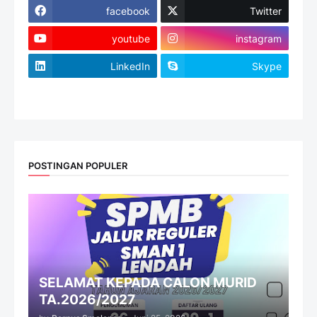
facebook
Twitter
youtube
instagram
LinkedIn
Skype
website
POSTINGAN POPULER
SELAMAT KEPADA CALON MURID
TA.2026/2027