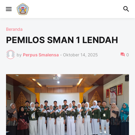
Beranda
PEMILOS SMAN 1 LENDAH
by
Perpus Smalensa
-
Oktober 14, 2025
0