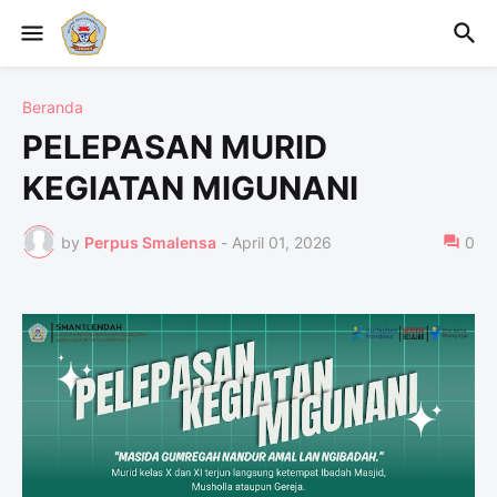
Beranda
PELEPASAN MURID
KEGIATAN MIGUNANI
by
Perpus Smalensa
-
April 01, 2026
0