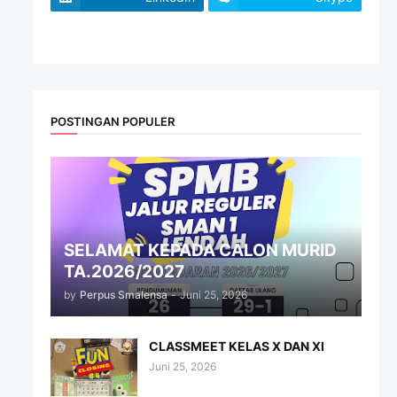
website
POSTINGAN POPULER
SELAMAT KEPADA CALON MURID
TA.2026/2027
by
Perpus Smalensa
-
Juni 25, 2026
CLASSMEET KELAS X DAN XI
Juni 25, 2026