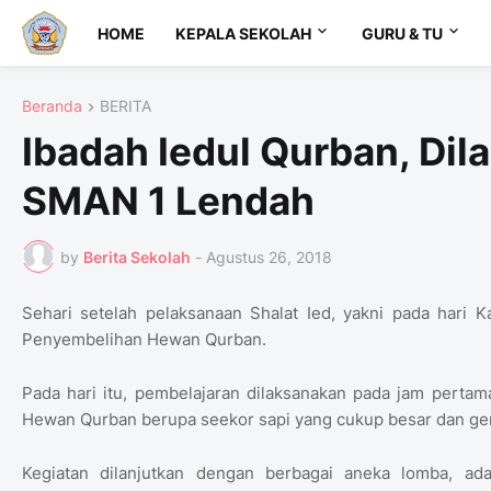
HOME
KEPALA SEKOLAH
GURU & TU
Beranda
BERITA
Ibadah Iedul Qurban, Di
SMAN 1 Lendah
by
Berita Sekolah
-
Agustus 26, 2018
Sehari setelah pelaksanaan Shalat Ied, yakni pada har
Penyembelihan Hewan Qurban.
Pada hari itu, pembelajaran dilaksanakan pada jam perta
Hewan Qurban berupa seekor sapi yang cukup besar dan g
Kegiatan dilanjutkan dengan berbagai aneka lomba, a