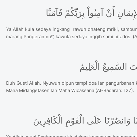
Ya Allah kula sedaya ingkang rawuh dhateng mriki, sampu
marang Pangeranmu!”, kawula sedaya inggih sami pitados (Al
Duh Gusti Allah. Nyuwun dipun tampi doa lan pangurbanan 
Maha Midangetaken lan Maha Wicaksana (Al-Baqarah: 127).
Ya Allah, mugi Panjenengan kiyataken kesabaran ing manah