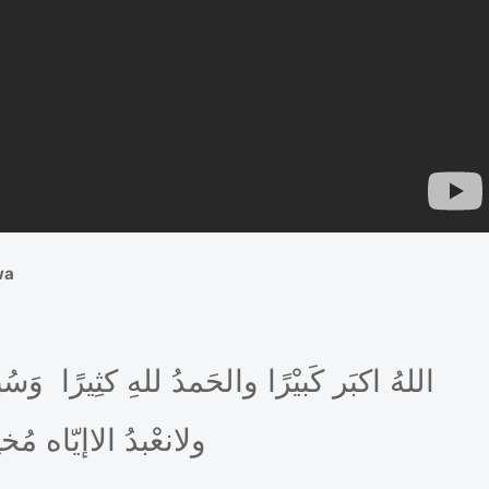
wa
اللهُ اكبَر كَبيْرًا والحَمدُ للهِ كثِيرًا وَسُب
ولانعْبدُ الاإيّاه مُخل