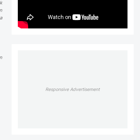
k
n
a
n
Responsive Advertisement