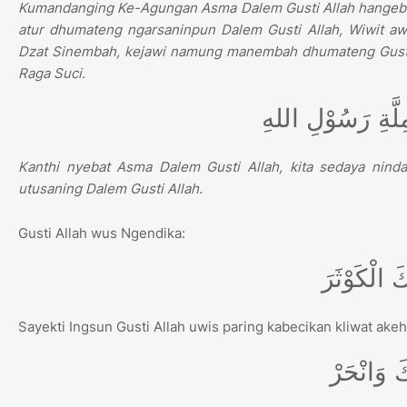
Kumandanging Ke-Agungan Asma Dalem Gusti Allah hangebaki 
atur dhumateng ngarsaninpun Dalem Gusti Allah, Wiwit awa
Dzat Sinembah, kejawi namung manembah dhumateng Gusti A
Raga Suci.
َّةِ رَسُوْلِ اللهِ
Kanthi nyebat Asma Dalem Gusti Allah, kita sedaya nind
utusaning Dalem Gusti Allah.
Gusti Allah wus Ngendika:
Sayekti Ingsun Gusti Allah uwis paring kabecikan kliwat akeh
َ وَانْحَرْ