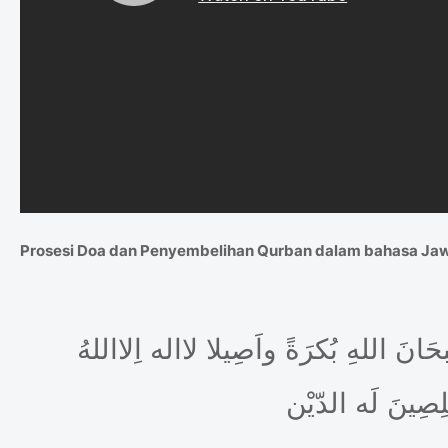
Prosesi Doa dan Penyembelihan Qurban dalam bahasa Ja
حَانَ اللهِ بُكرَةً واَصِيلا لااله اِلااللهُ
ِصِينَ لَه الدّيْن