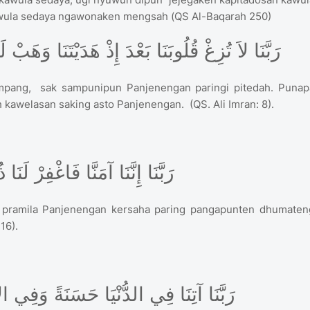
wula sedaya ngawonaken mengsah (QS Al-Baqarah 250)
رَبَّنَا لاَ تُزِغْ قُلُوبَنَا بَعْدَ إِذْ هَدَيْتَنَا وَهَب
mpang, sak sampunipun Panjenengan paringi pitedah. Punap
 kawelasan saking asto Panjenengan. (QS. Ali Imran: 8).
رَبَّنَا إِنَّنَا آمَنَّا فَاغْفِرْ لَنَا ذُنُوبَنَا وَقِنَا عَذَابَ النَّارِ
, pramila Panjenengan kersaha paring pangapunten dhumaten
16).
رَبَّنَا آتِنَا فِي الدُّنْيَا حَسَنَةً وَفِي ا