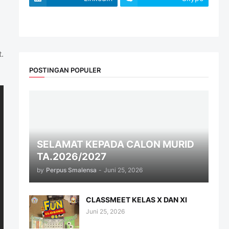
website
.
POSTINGAN POPULER
SELAMAT KEPADA CALON MURID
TA.2026/2027
by
Perpus Smalensa
-
Juni 25, 2026
CLASSMEET KELAS X DAN XI
Juni 25, 2026