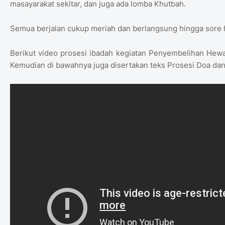
masayarakat sekitar, dan juga ada lomba Khutbah.
Semua berjalan cukup meriah dan berlangsung hingga sore ha
Berikut video prosesi ibadah kegiatan Penyembelihan Hewa
Kemudian di bawahnya juga disertakan teks Prosesi Doa da