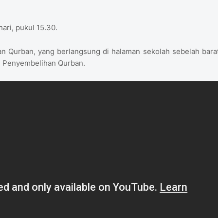
ri, pukul 15.30.
n Qurban, yang berlangsung di halaman sekolah sebelah barat
n Penyembelihan Qurban.