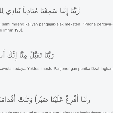
رَّبَّنَا إِنَّنَا سَمِعْنَا مُنَادِياً يُنَادِي لِلإِيمَانِ أَنْ آمِنُواْ بِرَبِّكُمْ فَآمَنَّا
n sami mireng kaliyan pangajak-ajak mekaten “Padha percaya-
i Imran 193).
رَبَّنَا تَقَبَّلْ مِنَّا إِنَّكَ أَنتَ السَّمِيعُ الْعَلِيمُ
kawula sedaya. Yektos saestu Panjenengan punika Dzat Ingkan
ربَّنَا أَفْرِغْ عَلَيْنَا صَبْراً وَثَبِّتْ أَقْدَامَنَا وَانصُرْنَا عَلَى الْقَوْمِ الْكَافِرِينَ
 kawula sedaya, ugi nyuwun dipun jejegaken kapitadosan kawul