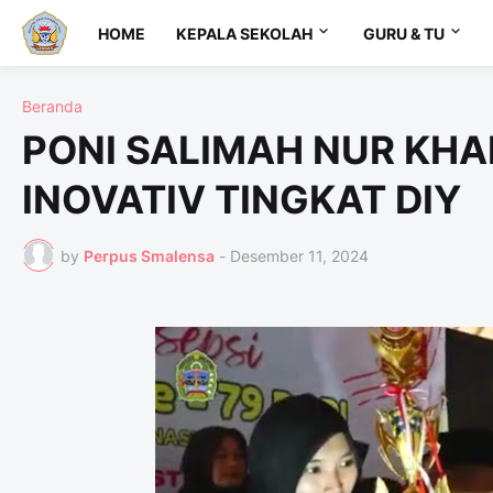
HOME
KEPALA SEKOLAH
GURU & TU
Beranda
PONI SALIMAH NUR KHA
INOVATIV TINGKAT DIY
by
Perpus Smalensa
-
Desember 11, 2024